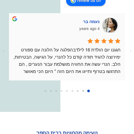
נעמה בר
4 years ago
חגגנו יום הולדת 16 לילדבהפלגה על הלונה עם ספורט 
ימירוצה להגיד תודה קודם כל להנרי, על הגישה, הבטיחות, 
הלב. הנרי עשה את החוויה מושלמת עבור הנערים , הם 
התרגשו בטרוף ותייגו את היום הזה " היום הכי מאושר 
בחיים"תודה להנרי , לסמואל ולצוות u boat על החוויה 
המהממת הזוממליצה בחום גדול !
טעימה מהחוויות בבית הספר