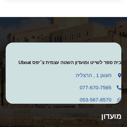
בית ספר לשייט ומועדון השטה עצמית צ׳יפס Uboat
העוגן 1 , הרצליה
077-670-7565
053-567-8570
מועדון