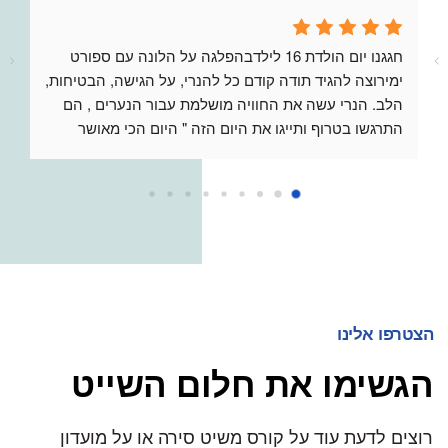
חגגנו יום הולדת 16 לילדבהפלגה על הלונה עם ספורט 
ימירוצה להגיד תודה קודם כל להנרי, על הגישה, הבטיחות, 
הלב. הנרי עשה את החוויה מושלמת עבור הנערים , הם 
התרגשו בטרוף ותייגו את היום הזה " היום הכי מאושר 
בחיים"תודה להנרי , לסמואל ולצוות u boat על החוויה 
המהממת הזוממליצה בחום גדול !
הצטרפו אלינו
הגשימו את חלום השייט
רוצים לדעת עוד על קורס משיט סירה או על מועדון